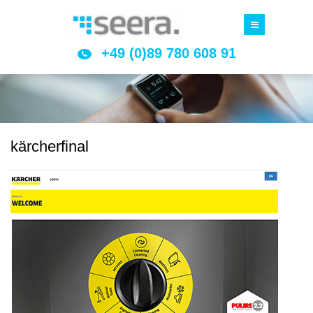
+49 (0)89 780 608 91
kärcherfinal