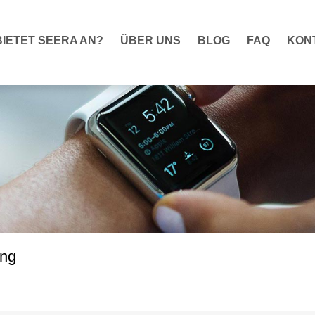
IETET SEERA AN?
ÜBER UNS
BLOG
FAQ
KON
ung