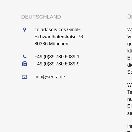
DEUTSCHLAND
Ü
coladaservices GmbH
Wi
Schwanthalerstraße 73
Ve
80336
München
ge
k
+49 (0)89 780 6089-1
Ei
+49 (0)89 780 6089-9
di
So
info@seera.de
Wi
Te
nu
Ei
se
Ih